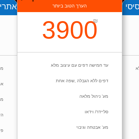
יסי
אתרי 
הערך הטוב ביותר
3900
₪
עד חמישה דפים עם עיצוב מלא
א
מס
דפים ללא הגבלה ,שפה אחת
את
מע’ ניהול מלאה
מר
סליידר/ וידאו
הז
מע’ אבטחה וגיבוי
פי