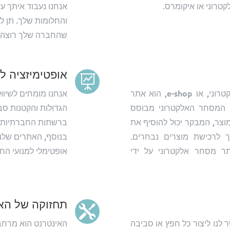
טרוני או איקומרס.
אנחנו נעבוד איתך ע
והחלומות שלך. תן לנ
שהחברה שלך רוצה ל
אופטימיזציה למ

המטרה העיקרית של אתר מסחר אלקטרוני, או e-shop, הוא אתר
אנחנו מומחים לשיווק
ר המסחר האלקטרוני מבוסס
צר, המבקר יכול להוסיף את
ברשתות החברתיות (פיי
ך לרכישת מוצרים נבחרים.
בנוסף, האתרים שלנו
 מסחר אלקטרוני על ידי
אופטימלי למנועי החי
תחזוקה של הא

לנו ליצור כל חפץ או סביבה
האינטרנט הוא מרחב 