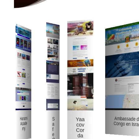
S
Harami
Yaa
Ambassade du
a
Acade
cov
Congo en Israel
f
my
Cor
e
da
G