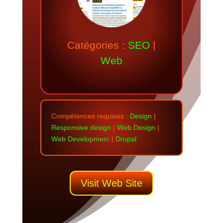
Catégories :
SEO
|
Web
Compétences requises
:
Design
|
Responsive design
|
Web Design
|
Web Developmen
t
|
Drupal
Visit Web Site